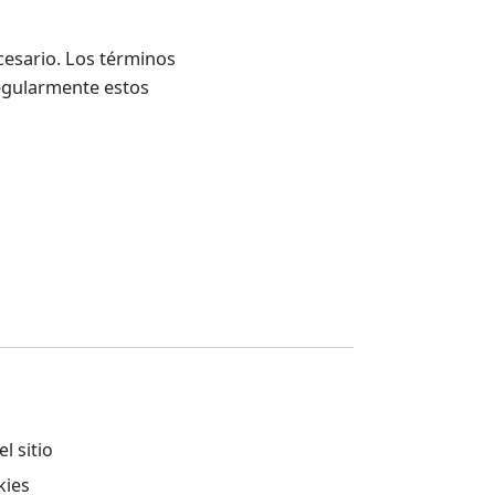
cesario. Los términos
regularmente estos
l sitio
kies