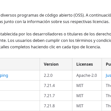
a diversos programas de código abierto (OSS). A continuac
s junto con la información sobre sus respectivas licencias.
stablecida por los desarrolladores o titulares de los derech
te. Los usuarios deben cumplir con los términos y condicio
alles completos haciendo clic en cada tipo de licencia.
Version
Licenses
Pu
ping
2.2.0
Apache-2.0
Ju
7.21.4
MIT
Th
7.21.7
MIT
Th
7.21.8
MIT
Th