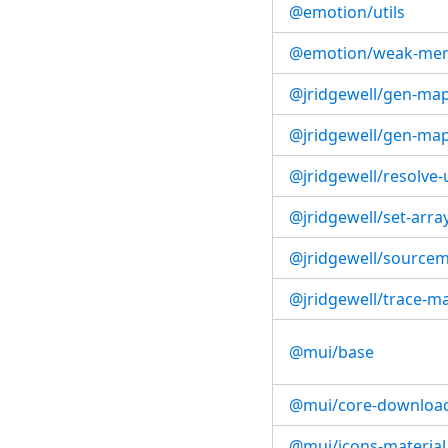
@emotion/utils
@emotion/weak-me
@jridgewell/gen-ma
@jridgewell/gen-ma
@jridgewell/resolve-
@jridgewell/set-arra
@jridgewell/source
@jridgewell/trace-m
@mui/base
@mui/core-download
@mui/icons-material