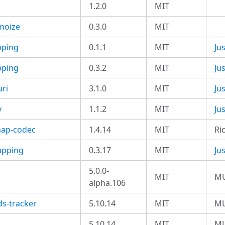
1.2.0
MIT
moize
0.3.0
MIT
pping
0.1.1
MIT
Ju
pping
0.3.2
MIT
Ju
uri
3.1.0
MIT
Ju
y
1.1.2
MIT
Ju
map-codec
1.4.14
MIT
Ri
apping
0.3.17
MIT
Ju
5.0.0-
MIT
MU
alpha.106
s-tracker
5.10.14
MIT
MU
5.10.14
MIT
MU