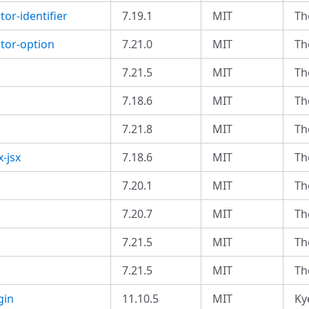
or-identifier
7.19.1
MIT
Th
tor-option
7.21.0
MIT
Th
7.21.5
MIT
Th
7.18.6
MIT
Th
7.21.8
MIT
Th
-jsx
7.18.6
MIT
Th
7.20.1
MIT
Th
7.20.7
MIT
Th
7.21.5
MIT
Th
7.21.5
MIT
Th
gin
11.10.5
MIT
Ky