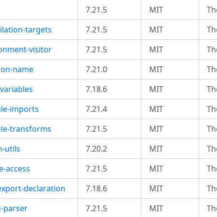
7.21.5
MIT
Th
lation-targets
7.21.5
MIT
Th
onment-visitor
7.21.5
MIT
Th
tion-name
7.21.0
MIT
Th
variables
7.18.6
MIT
Th
le-imports
7.21.4
MIT
Th
le-transforms
7.21.5
MIT
Th
-utils
7.20.2
MIT
Th
e-access
7.21.5
MIT
Th
export-declaration
7.18.6
MIT
Th
g-parser
7.21.5
MIT
Th