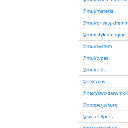
@mui/material
@mui/private-themi
@mui/styled-engine
@mui/system
@mui/types
@mui/utils
@next/env
@next/swc-darwin-x
@popperjs/core
@swc/helpers