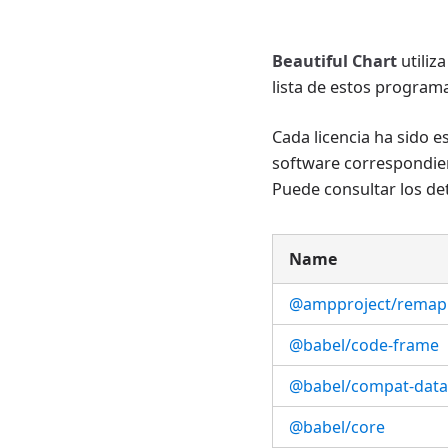
Beautiful Chart
utiliz
lista de estos programa
Cada licencia ha sido e
software correspondien
Puede consultar los det
Name
@ampproject/remap
@babel/code-frame
@babel/compat-data
@babel/core