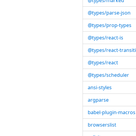
@types/marked
@types/parse-json
@types/prop-types
@types/react-is
@types/react-transi
@types/react
@types/scheduler
ansi-styles
argparse
babel-plugin-macros
browserslist