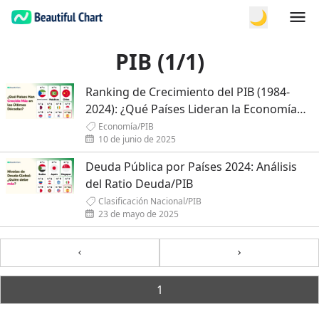
🌙
PIB (1/1)
Ranking de Crecimiento del PIB (1984-
2024): ¿Qué Países Lideran la Economía
Mundial en los Últimos 40 Años?
Economía
/
PIB
10 de junio de 2025
Deuda Pública por Países 2024: Análisis
del Ratio Deuda/PIB
Clasificación Nacional
/
PIB
23 de mayo de 2025
Previous
Next
1