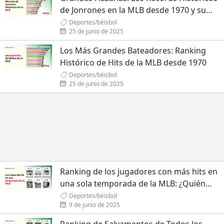
de Jonrones en la MLB desde 1970 y su
Evolución
Deportes
/
béisbol
25 de junio de 2025
Los Más Grandes Bateadores: Ranking
Histórico de Hits de la MLB desde 1970
Deportes
/
béisbol
25 de junio de 2025
Ranking de los jugadores con más hits en
una sola temporada de la MLB: ¿Quién
ostenta el récord?
Deportes
/
béisbol
9 de junio de 2025